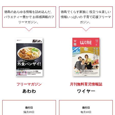
徳島のあらゆる情報を詰め込んだ、
徳島でくらす家族に
役立つ＆楽しい
バラエティー豊かで
お得感満載のフ
情報いっぱいの
子育て応援フリーマ
リーマガジン。
ガジン。
フリーマガジン
月刊無料育児情報誌
あわわ
ワイヤー
発行日
発行日
隔月20日
毎月10日