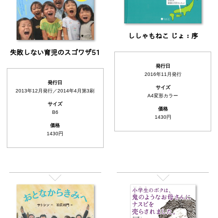
ししゃもねこ じょ：序
失敗しない育児のスゴワザ51
発行日
2016年11月発行
発行日
サイズ
2013年12月発行／2014年4月第3刷
A4変形カラー
サイズ
価格
B6
1430円
価格
1430円