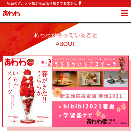
グルメ情報から生活情報までおまかせ
WORKS
やっていること
あわわがやっていること
SKILL
できること
ABOUT
VISION
目指すこと
PROFILE
あわわという会社
STAFF
支える人たち
RECRUIT
こんな人たちと働きたい
CONTACT
お問い合わせ