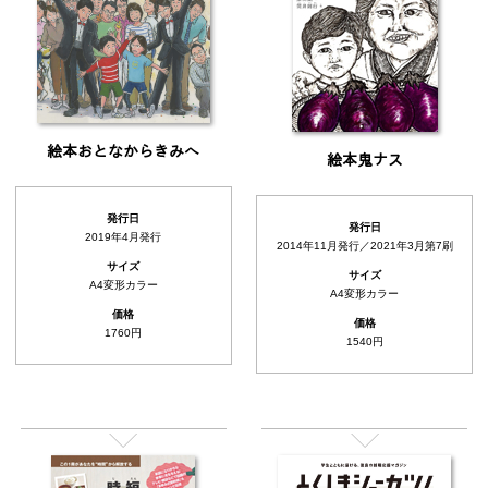
絵本おとなからきみへ
絵本鬼ナス
発行日
発行日
2019年4月発行
2014年11月発行／2021年3月第7刷
サイズ
サイズ
A4変形カラー
A4変形カラー
価格
価格
1760円
1540円