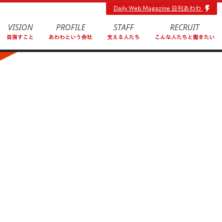
Daily Web Magazine 日刊あわわ
VISION
PROFILE
STAFF
RECRUIT
目指すこと
あわわという会社
支える人たち
こんな人たちと働きたい