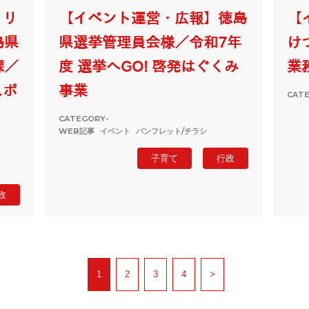
・リ
【イベント運営・広報】徳島
【
島県
県選挙管理員会様／令和7年
け
課／
度 選挙へGO! 啓発はぐくみ
業
スポ
事業
CAT
CATEGORY-
WEB記事
イベント
パンフレット/チラシ
子育て
行政
政
1
2
3
4
>