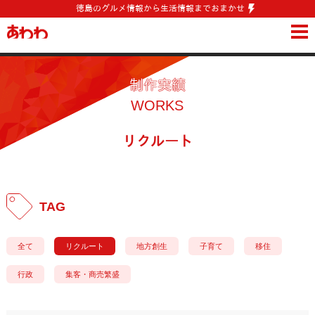
徳島のグルメ情報から生活情報までおまかせ
WORKS
やっていること
制作実績
SKILL
できること
WORKS
VISION
目指すこと
リクルート
PROFILE
あわわという会社
STAFF
支える人たち
TAG
RECRUIT
こんな人たちと働きたい
CONTACT
お問い合わせ
全て
リクルート
地方創生
子育て
移住
行政
集客・商売繁盛