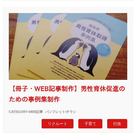
【冊子・WEB記事制作】男性育休促進の
ための事例集制作
CATEGORY-
WEB記事
パンフレット/チラシ
リクルート
子育て
行政