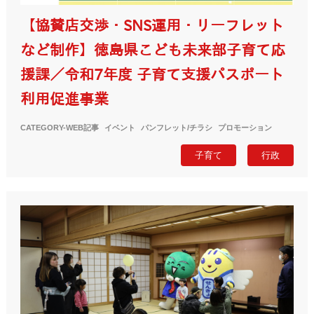
【協賛店交渉・SNS運用・リーフレット
など制作】徳島県こども未来部子育て応
援課／令和7年度 子育て支援パスポート
利用促進事業
CATEGORY-
WEB記事
イベント
パンフレット/チラシ
プロモーション
子育て
行政