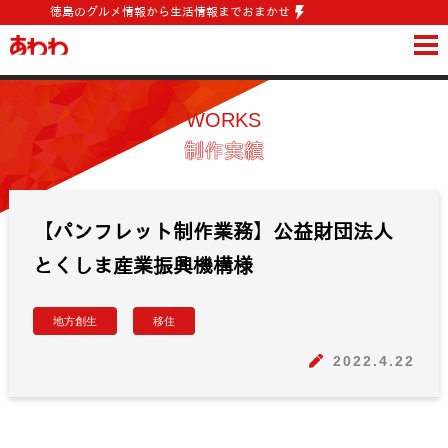
徳島のグルメ情報から生活情報までおまかせ
WORKS
やっていること
WORKS
SKILL
できること
制作実績
VISION
目指すこと
PROFILE
あわわという会社
【パンフレット制作業務】公益財団法人
STAFF
支える人たち
とくしま産業振興機構様
RECRUIT
こんな人たちと働きたい
地方創生
移住
CONTACT
お問い合わせ
2022.4.22