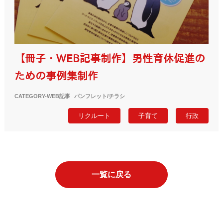
【冊子・WEB記事制作】男性育休促進の
ための事例集制作
CATEGORY-
WEB記事
パンフレット/チラシ
リクルート
子育て
行政
一覧に戻る